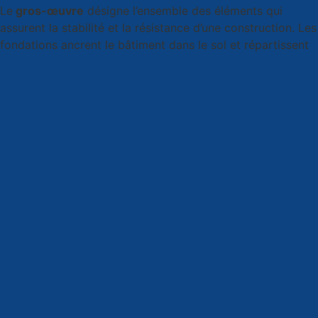
Le
gros-œuvre
désigne l’ensemble des éléments qui
assurent la stabilité et la résistance d’une construction. Les
fondations ancrent le bâtiment dans le sol et répartissent
les charges. Les murs porteurs supportent les planchers et
la toiture. Les
poutres, poteaux
et
linteaux
distribuent les
efforts dans la structure. Les dalles forment les planchers
bas et intermédiaires.
Ces composants travaillent ensemble pour créer un
ensemble cohérent qui résiste aux charges permanentes
(poids propre du bâtiment) et aux charges variables
(occupation, neige, vent). Une défaillance à ce niveau
compromet l’intégrité de toute la construction, d’où
l’importance de
matériaux adaptés
et correctement mis en
œuvre.
Un rôle essentiel pour la sécurité
Au-delà de la simple fonction structurelle, le gros-œuvre