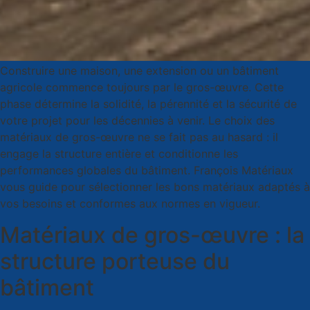
Construire une maison, une extension ou un bâtiment
agricole commence toujours par le gros-œuvre. Cette
phase détermine la solidité, la pérennité et la sécurité de
votre projet pour les décennies à venir. Le choix des
matériaux de gros-œuvre ne se fait pas au hasard : il
engage la structure entière et conditionne les
performances globales du bâtiment. François Matériaux
vous guide pour sélectionner les bons matériaux adaptés à
vos besoins et conformes aux normes en vigueur.
Matériaux de gros-œuvre : la
structure porteuse du
bâtiment