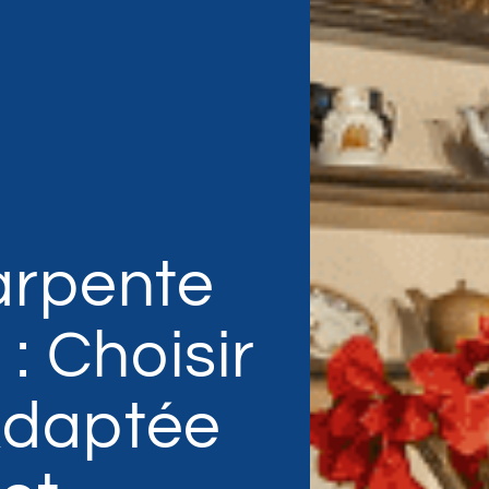
arpente
: Choisir
Adaptée