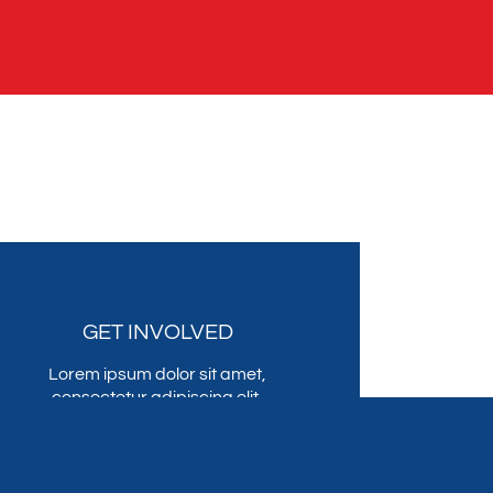
GET INVOLVED
Lorem ipsum dolor sit amet,
consectetur adipiscing elit,
sed do eiusmod tempor
incididunt ut labore et dolore
magna .