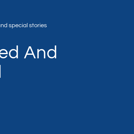
nd special stories
med And
d