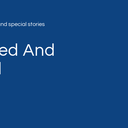
nd special stories
med And
d