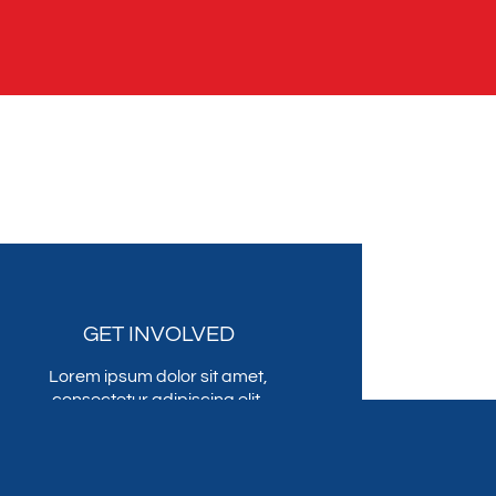
GET INVOLVED
Lorem ipsum dolor sit amet,
consectetur adipiscing elit,
sed do eiusmod tempor
incididunt ut labore et dolore
magna .