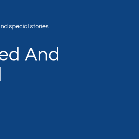
nd special stories
med And
d