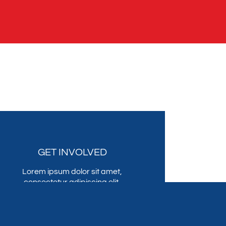
GET INVOLVED
Lorem ipsum dolor sit amet,
consectetur adipiscing elit,
sed do eiusmod tempor
incididunt ut labore et dolore
magna .