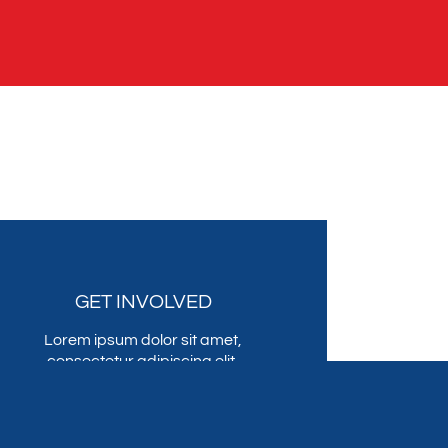
GET INVOLVED
Lorem ipsum dolor sit amet,
consectetur adipiscing elit,
sed do eiusmod tempor
incididunt ut labore et dolore
magna .