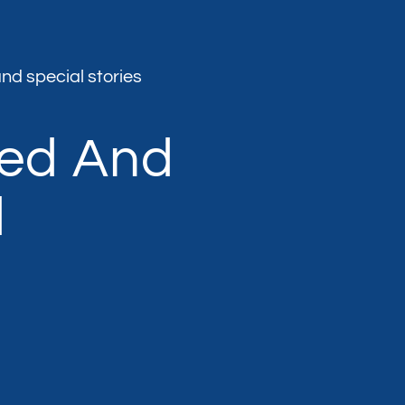
nd special stories
med And
d