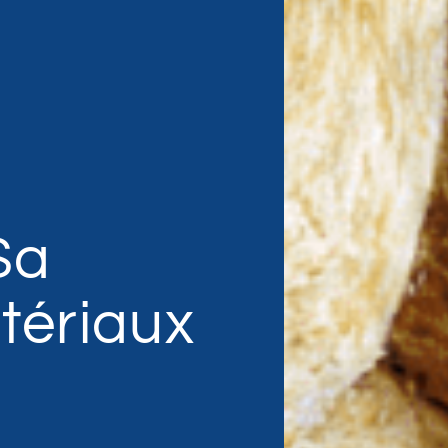
Sa
tériaux